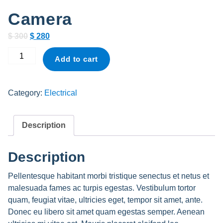
Camera
Original
Current
$
300
$
280
price
price
Camera
Add to cart
was:
is:
quantity
$ 300.
$ 280.
Category:
Electrical
Description
Description
Pellentesque habitant morbi tristique senectus et netus et
malesuada fames ac turpis egestas. Vestibulum tortor
quam, feugiat vitae, ultricies eget, tempor sit amet, ante.
Donec eu libero sit amet quam egestas semper. Aenean