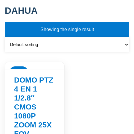
DAHUA
Showing the single result
SALE
DOMO PTZ
4 EN 1
1/2.8″
CMOS
1080P
ZOOM 25X
FOV