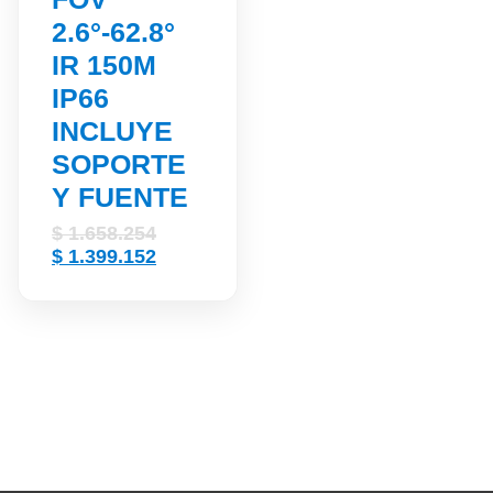
2.6°-62.8°
IR 150M
IP66
INCLUYE
SOPORTE
Y FUENTE
Original
$
1.658.254
price
Current
$
1.399.152
was:
price
$ 1.658.254.
is:
$ 1.399.152.